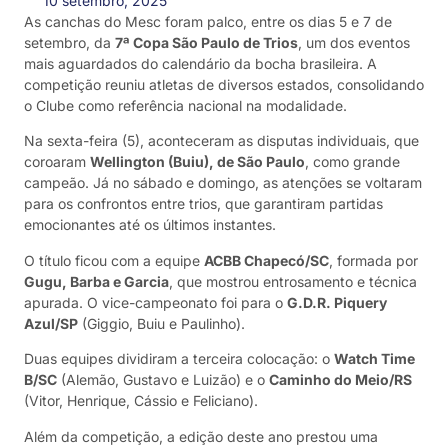
10 setembro, 2025
As canchas do Mesc foram palco, entre os dias 5 e 7 de
setembro, da
7ª Copa São Paulo de Trios
, um dos eventos
mais aguardados do calendário da bocha brasileira. A
competição reuniu atletas de diversos estados, consolidando
o Clube como referência nacional na modalidade.
Na sexta-feira (5), aconteceram as disputas individuais, que
coroaram
Wellington (Buiu), de São Paulo
, como grande
campeão. Já no sábado e domingo, as atenções se voltaram
para os confrontos entre trios, que garantiram partidas
emocionantes até os últimos instantes.
O título ficou com a equipe
ACBB Chapecó/SC
, formada por
Gugu, Barba e Garcia
, que mostrou entrosamento e técnica
apurada. O vice-campeonato foi para o
G.D.R. Piquery
Azul/SP
(Giggio, Buiu e Paulinho).
Duas equipes dividiram a terceira colocação: o
Watch Time
B/SC
(Alemão, Gustavo e Luizão) e o
Caminho do Meio/RS
(Vitor, Henrique, Cássio e Feliciano).
Além da competição, a edição deste ano prestou uma