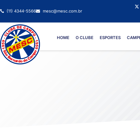
(11) 4344-5566
mesc@mesc.com.br
HOME
O CLUBE
ESPORTES
CAMP