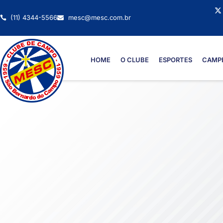
(11) 4344-5566
mesc@mesc.com.br
HOME
O CLUBE
ESPORTES
CAMP