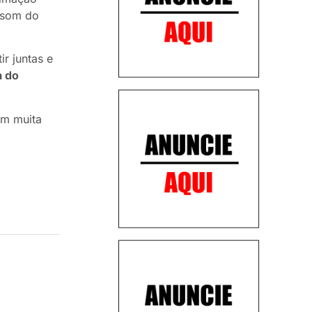
o som do
r juntas e
a do
om muita