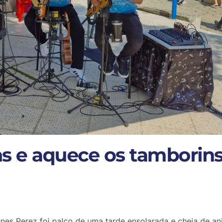
as e aquece os tamborin
unes Perez foi palco de uma tarde ensolarada e cheia de a