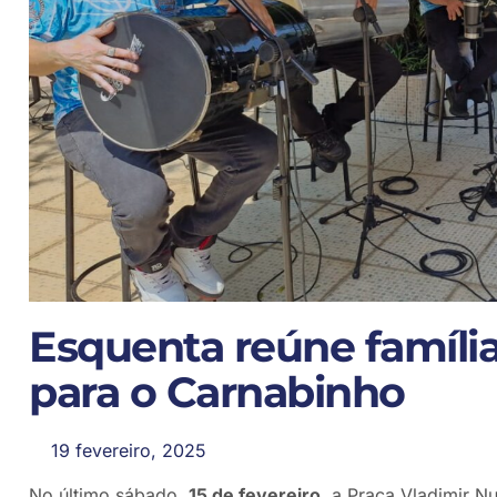
Esquenta reúne famíli
para o Carnabinho
19 fevereiro, 2025
No último sábado,
15 de fevereiro
, a Praça Vladimir N