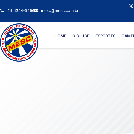
(11) 4344-5566
mesc@mesc.com.br
HOME
O CLUBE
ESPORTES
CAMP