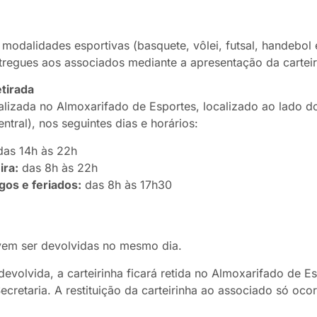
modalidades esportivas (basquete, vôlei, futsal, handebol 
tregues aos associados mediante a apresentação da carteiri
etirada
ealizada no Almoxarifado de Esportes, localizado ao lado d
entral), nos seguintes dias e horários:
as 14h às 22h
ira:
das 8h às 22h
os e feriados:
das 8h às 17h30
evem ser devolvidas no mesmo dia.
evolvida, a carteirinha ficará retida no Almoxarifado de Es
cretaria. A restituição da carteirinha ao associado só oco