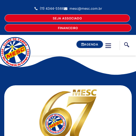
(11) 4344-5566
mesc@mesc.com.br
SEJA ASSOCIADO
FINANCEIRO
AGENDA
COMISSÃO CONTRA RACISMO